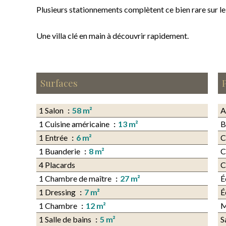
Plusieurs stationnements complètent ce bien rare sur l
Une villa clé en main à découvrir rapidement.
Surfaces
1 Salon
58 m²
A
1 Cuisine américaine
13 m²
B
1 Entrée
6 m²
C
1 Buanderie
8 m²
C
4 Placards
C
1 Chambre de maître
27 m²
É
1 Dressing
7 m²
É
1 Chambre
12 m²
M
1 Salle de bains
5 m²
S