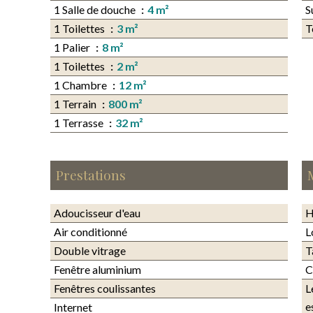
1 Salle de douche
4 m²
S
1 Toilettes
3 m²
T
1 Palier
8 m²
1 Toilettes
2 m²
1 Chambre
12 m²
1 Terrain
800 m²
1 Terrasse
32 m²
Prestations
Adoucisseur d'eau
H
Air conditionné
L
Double vitrage
T
Fenêtre aluminium
C
Fenêtres coulissantes
L
e
Internet