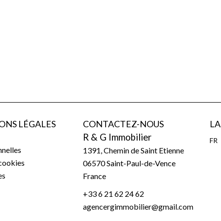
ONS LÉGALES
CONTACTEZ-NOUS
L
R & G Immobilier
FR
nelles
1391, Chemin de Saint Etienne
 cookies
06570
Saint-Paul-de-Vence
es
France
+33 6 21 62 24 62
agencergimmobilier@gmail.com