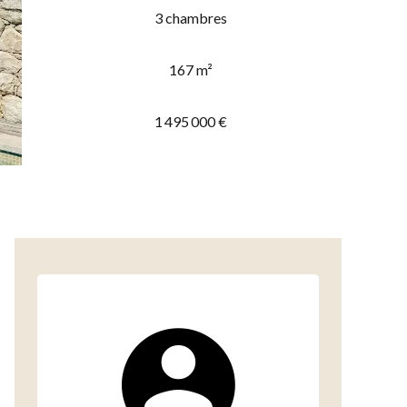
3 chambres
167 m²
1 495 000 €