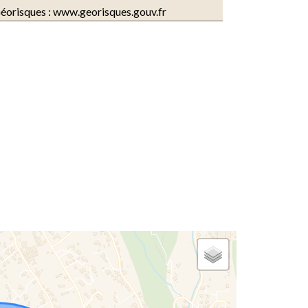
éorisques : www.georisques.gouv.fr