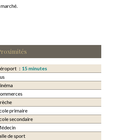
e marché.
Proximités
éroport
15 minutes
us
inéma
ommerces
rèche
cole primaire
cole secondaire
édecin
alle de sport